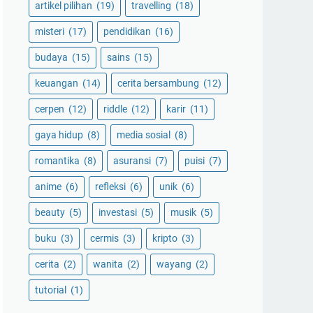
artikel pilihan
(19)
travelling
(18)
misteri
(17)
pendidikan
(16)
budaya
(15)
sains
(15)
keuangan
(14)
cerita bersambung
(12)
cerpen
(12)
riddle
(12)
karir
(11)
gaya hidup
(8)
media sosial
(8)
romantika
(8)
asuransi
(7)
puisi
(7)
anime
(6)
refleksi
(6)
unik
(6)
beauty
(5)
investasi
(5)
musik
(5)
buku
(3)
cermis
(3)
kripto
(3)
cerita
(2)
wanita
(2)
wayang
(2)
tutorial
(1)