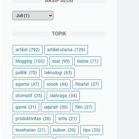
ARSIP BLOG
TOPIK
artikel
(792)
artikel utama
(129)
blogging
(103)
esai
(95)
bisnis
(71)
politik
(70)
teknologi
(63)
agama
(47)
sosok
(44)
filsafat
(37)
otomotif
(35)
olahraga
(34)
game
(31)
sejarah
(30)
film
(27)
produktivitas
(26)
artis
(21)
kesehatan
(21)
kuliner
(20)
tips
(20)