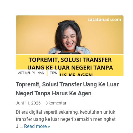
i
p
s
B
e
r
m
a
i
n
ARTIKEL PILIHAN
TIPS
T
Topremit, Solusi Transfer Uang Ke Luar
i
k
Negeri Tanpa Harus Ke Agen
i
Juni 11, 2026
3 komentar
-
Di era digital seperti sekarang, kebutuhan untuk
T
transfer uang ke luar negeri semakin meningkat.
a
Ji…
Read more »
T
k