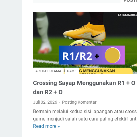
POST
ARTIKEL UTAMA
GAME
Crossing Sayap Menggunakan R1 + O
dan R2 + O
Juli 02, 2026
Posting Komentar
Bermain melalui kedua sisi lapangan atau cross
game menjadi salah satu cara paling efektif un
Read more »
C
r