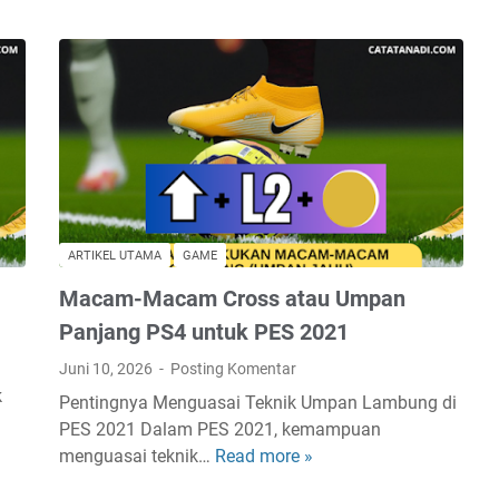
o
a
p
d
r
i
e
P
m
E
i
S
t
P
,
S
S
4
o
:
ARTIKEL UTAMA
GAME
l
P
Macam-Macam Cross atau Umpan
u
a
s
n
Panjang PS4 untuk PES 2021
i
d
Juni 10, 2026
Posting Komentar
T
u
k
Pentingnya Menguasai Teknik Umpan Lambung di
r
a
PES 2021 Dalam PES 2021, kemampuan
a
n
menguasai teknik…
Read more »
M
n
L
a
s
e