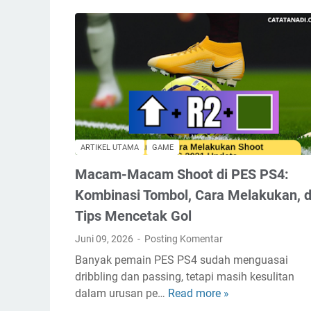
a
M
e
r
e
b
u
t
B
ARTIKEL UTAMA
GAME
o
l
Macam-Macam Shoot di PES PS4:
a
Kombinasi Tombol, Cara Melakukan, 
P
Tips Mencetak Gol
E
S
Juni 09, 2026
Posting Komentar
U
Banyak pemain PES PS4 sudah menguasai
p
dribbling dan passing, tetapi masih kesulitan
d
dalam urusan pe…
Read more »
M
a