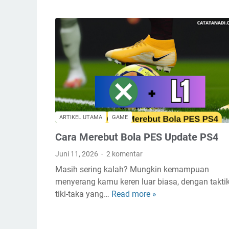
k
a
n
R
1
+
O
d
a
ARTIKEL UTAMA
GAME
n
R
Cara Merebut Bola PES Update PS4
2
Juni 11, 2026
2 komentar
+
Masih sering kalah? Mungkin kemampuan
O
menyerang kamu keren luar biasa, dengan takti
tiki-taka yang…
Read more »
C
a
r