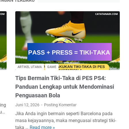
INGAN TERBARU
Sia-
sia,
Ini
Dia
Cara
Transfer
Antar
Bank
Manapun
Gratis
ARTIKEL UTAMA
GAME
dan
Tips Bermain Tiki-Taka di PES PS4:
Dapat
Bonus!
Panduan Lengkap untuk Mendominasi
Penguasaan Bola
ing
Juni 12, 2026
Posting Komentar
tu…
Jika Anda ingin bermain seperti Barcelona pada
masa kejayaannya, maka menguasai strategi tiki-
taka …
Read more »
T