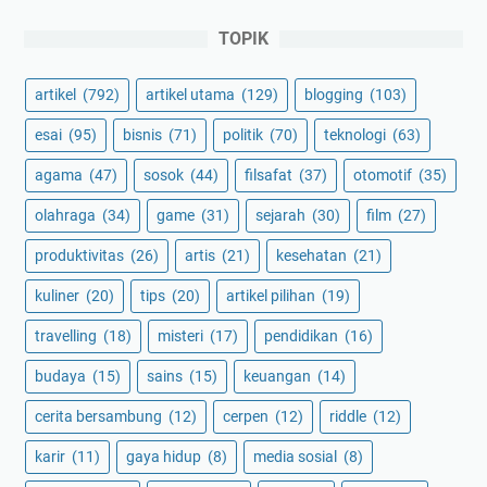
TOPIK
artikel
(792)
artikel utama
(129)
blogging
(103)
esai
(95)
bisnis
(71)
politik
(70)
teknologi
(63)
agama
(47)
sosok
(44)
filsafat
(37)
otomotif
(35)
olahraga
(34)
game
(31)
sejarah
(30)
film
(27)
produktivitas
(26)
artis
(21)
kesehatan
(21)
kuliner
(20)
tips
(20)
artikel pilihan
(19)
travelling
(18)
misteri
(17)
pendidikan
(16)
budaya
(15)
sains
(15)
keuangan
(14)
cerita bersambung
(12)
cerpen
(12)
riddle
(12)
karir
(11)
gaya hidup
(8)
media sosial
(8)