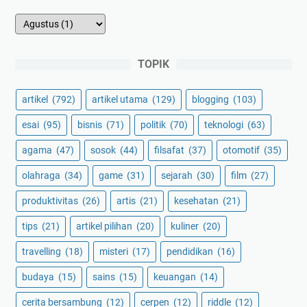
TOPIK
artikel
(792)
artikel utama
(129)
blogging
(103)
esai
(95)
bisnis
(71)
politik
(70)
teknologi
(63)
agama
(47)
sosok
(44)
filsafat
(37)
otomotif
(35)
olahraga
(34)
game
(31)
sejarah
(30)
film
(27)
produktivitas
(26)
artis
(21)
kesehatan
(21)
tips
(21)
artikel pilihan
(20)
kuliner
(20)
travelling
(18)
misteri
(17)
pendidikan
(16)
budaya
(15)
sains
(15)
keuangan
(14)
cerita bersambung
(12)
cerpen
(12)
riddle
(12)