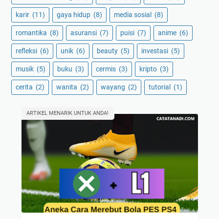
karir
(11)
gaya hidup
(8)
media sosial
(8)
romantika
(8)
asuransi
(7)
puisi
(7)
anime
(6)
refleksi
(6)
unik
(6)
beauty
(5)
investasi
(5)
musik
(5)
buku
(3)
cermis
(3)
kripto
(3)
cerita
(2)
wanita
(2)
wayang
(2)
tutorial
(1)
ARTIKEL MENARIK UNTUK ANDA!