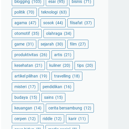
blogging
(103)
esai
(95)
bisnis
(71)
politik
(70)
teknologi
(63)
agama
(47)
sosok
(44)
filsafat
(37)
otomotif
(35)
olahraga
(34)
game
(31)
sejarah
(30)
film
(27)
produktivitas
(26)
artis
(21)
kesehatan
(21)
kuliner
(20)
tips
(20)
artikel pilihan
(19)
travelling
(18)
misteri
(17)
pendidikan
(16)
budaya
(15)
sains
(15)
keuangan
(14)
cerita bersambung
(12)
cerpen
(12)
riddle
(12)
karir
(11)