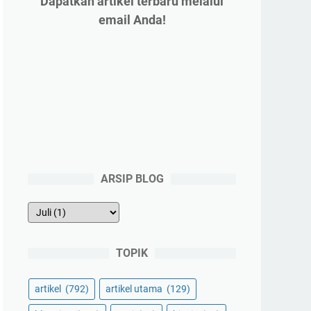
Dapatkan artikel terbaru melalui
email Anda!
ARSIP BLOG
TOPIK
artikel
(792)
artikel utama
(129)