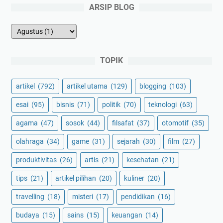
ARSIP BLOG
TOPIK
artikel
(792)
artikel utama
(129)
blogging
(103)
esai
(95)
bisnis
(71)
politik
(70)
teknologi
(63)
agama
(47)
sosok
(44)
filsafat
(37)
otomotif
(35)
olahraga
(34)
game
(31)
sejarah
(30)
film
(27)
produktivitas
(26)
artis
(21)
kesehatan
(21)
tips
(21)
artikel pilihan
(20)
kuliner
(20)
travelling
(18)
misteri
(17)
pendidikan
(16)
budaya
(15)
sains
(15)
keuangan
(14)