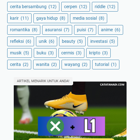
cerita bersambung
(12)
cerpen
(12)
riddle
(12)
karir
(11)
gaya hidup
(8)
media sosial
(8)
romantika
(8)
asuransi
(7)
puisi
(7)
anime
(6)
refleksi
(6)
unik
(6)
beauty
(5)
investasi
(5)
musik
(5)
buku
(3)
cermis
(3)
kripto
(3)
cerita
(2)
wanita
(2)
wayang
(2)
tutorial
(1)
ARTIKEL MENARIK UNTUK ANDA!