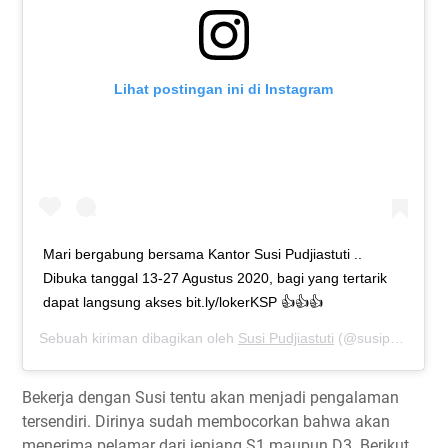
Lihat postingan ini di Instagram
Mari bergabung bersama Kantor Susi Pudjiastuti ..
Dibuka tanggal 13-27 Agustus 2020, bagi yang tertarik
dapat langsung akses bit.ly/lokerKSP 👍👍👍
Sebuah kiriman dibagikan oleh
Susi Pudjiastuti
(@susipudjiastuti115) pada
Bekerja dengan Susi tentu akan menjadi pengalaman
tersendiri. Dirinya sudah membocorkan bahwa akan
menerima pelamar dari jenjang S1 maupun D3. Berikut