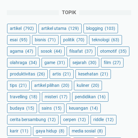
TOPIK
artikel
(792)
artikel utama
(129)
blogging
(103)
esai
(95)
bisnis
(71)
politik
(70)
teknologi
(63)
agama
(47)
sosok
(44)
filsafat
(37)
otomotif
(35)
olahraga
(34)
game
(31)
sejarah
(30)
film
(27)
produktivitas
(26)
artis
(21)
kesehatan
(21)
tips
(21)
artikel pilihan
(20)
kuliner
(20)
travelling
(18)
misteri
(17)
pendidikan
(16)
budaya
(15)
sains
(15)
keuangan
(14)
cerita bersambung
(12)
cerpen
(12)
riddle
(12)
karir
(11)
gaya hidup
(8)
media sosial
(8)