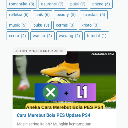
romantika
(8)
asuransi
(7)
puisi
(7)
anime
(6)
refleksi
(6)
unik
(6)
beauty
(5)
investasi
(5)
musik
(5)
buku
(3)
cermis
(3)
kripto
(3)
cerita
(2)
wanita
(2)
wayang
(2)
tutorial
(1)
ARTIKEL MENARIK UNTUK ANDA!
Cara Merebut Bola PES Update PS4
Masih sering kalah? Mungkin kemampuan