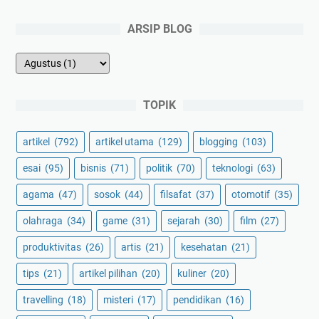
ARSIP BLOG
TOPIK
artikel
(792)
artikel utama
(129)
blogging
(103)
esai
(95)
bisnis
(71)
politik
(70)
teknologi
(63)
agama
(47)
sosok
(44)
filsafat
(37)
otomotif
(35)
olahraga
(34)
game
(31)
sejarah
(30)
film
(27)
produktivitas
(26)
artis
(21)
kesehatan
(21)
tips
(21)
artikel pilihan
(20)
kuliner
(20)
travelling
(18)
misteri
(17)
pendidikan
(16)