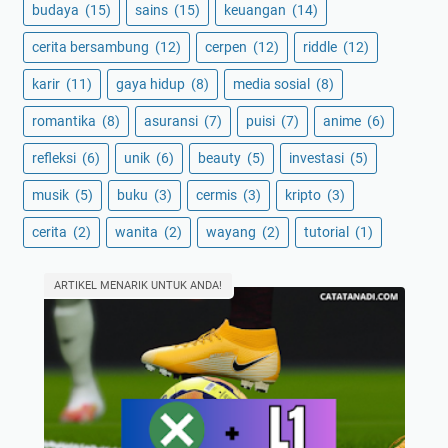
budaya
(15)
sains
(15)
keuangan
(14)
cerita bersambung
(12)
cerpen
(12)
riddle
(12)
karir
(11)
gaya hidup
(8)
media sosial
(8)
romantika
(8)
asuransi
(7)
puisi
(7)
anime
(6)
refleksi
(6)
unik
(6)
beauty
(5)
investasi
(5)
musik
(5)
buku
(3)
cermis
(3)
kripto
(3)
cerita
(2)
wanita
(2)
wayang
(2)
tutorial
(1)
ARTIKEL MENARIK UNTUK ANDA!