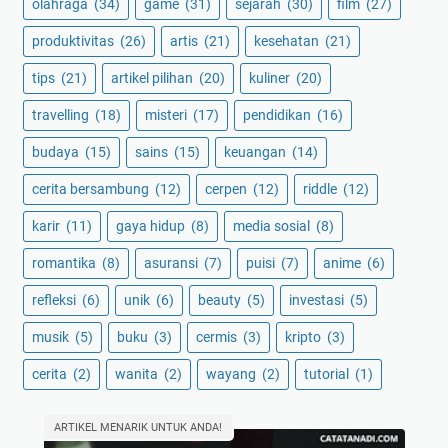
olahraga
(34)
game
(31)
sejarah
(30)
film
(27)
produktivitas
(26)
artis
(21)
kesehatan
(21)
tips
(21)
artikel pilihan
(20)
kuliner
(20)
travelling
(18)
misteri
(17)
pendidikan
(16)
budaya
(15)
sains
(15)
keuangan
(14)
cerita bersambung
(12)
cerpen
(12)
riddle
(12)
karir
(11)
gaya hidup
(8)
media sosial
(8)
romantika
(8)
asuransi
(7)
puisi
(7)
anime
(6)
refleksi
(6)
unik
(6)
beauty
(5)
investasi
(5)
musik
(5)
buku
(3)
cermis
(3)
kripto
(3)
cerita
(2)
wanita
(2)
wayang
(2)
tutorial
(1)
ARTIKEL MENARIK UNTUK ANDA!