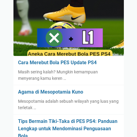
Cara Merebut Bola PES Update PS4
Masih sering kalah? Mungkin kemampuan
menyerang kamu keren …
Agama di Mesopotamia Kuno
Mesopotamia adalah sebuah wilayah yang luas yang
terletak …
Tips Bermain Tiki-Taka di PES PS4: Panduan
Lengkap untuk Mendominasi Penguasaan
Bola