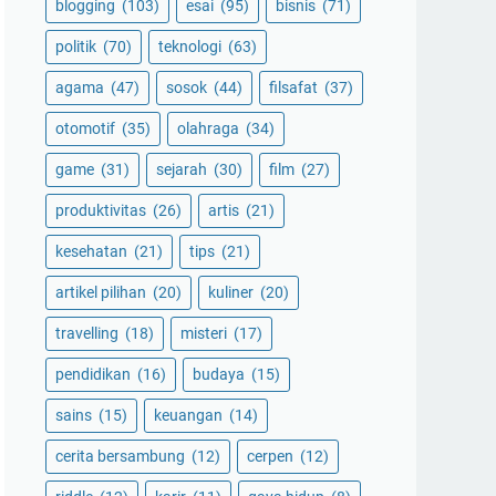
blogging
(103)
esai
(95)
bisnis
(71)
politik
(70)
teknologi
(63)
agama
(47)
sosok
(44)
filsafat
(37)
otomotif
(35)
olahraga
(34)
game
(31)
sejarah
(30)
film
(27)
produktivitas
(26)
artis
(21)
kesehatan
(21)
tips
(21)
artikel pilihan
(20)
kuliner
(20)
travelling
(18)
misteri
(17)
pendidikan
(16)
budaya
(15)
sains
(15)
keuangan
(14)
cerita bersambung
(12)
cerpen
(12)