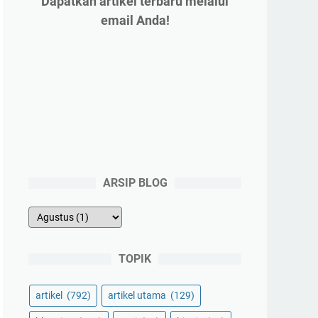
Dapatkan artikel terbaru melalui
email Anda!
ARSIP BLOG
TOPIK
artikel
(792)
artikel utama
(129)