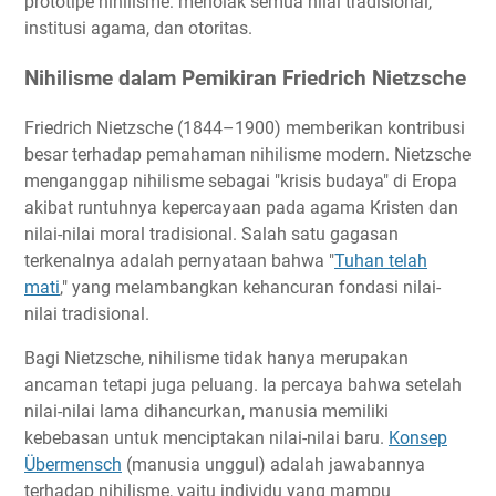
prototipe nihilisme: menolak semua nilai tradisional,
institusi agama, dan otoritas.
Nihilisme dalam Pemikiran Friedrich Nietzsche
Friedrich Nietzsche (1844–1900) memberikan kontribusi
besar terhadap pemahaman nihilisme modern. Nietzsche
menganggap nihilisme sebagai "krisis budaya" di Eropa
akibat runtuhnya kepercayaan pada agama Kristen dan
nilai-nilai moral tradisional. Salah satu gagasan
terkenalnya adalah pernyataan bahwa "
Tuhan telah
mati
," yang melambangkan kehancuran fondasi nilai-
nilai tradisional.
Bagi Nietzsche, nihilisme tidak hanya merupakan
ancaman tetapi juga peluang. Ia percaya bahwa setelah
nilai-nilai lama dihancurkan, manusia memiliki
kebebasan untuk menciptakan nilai-nilai baru.
Konsep
Übermensch
(manusia unggul) adalah jawabannya
terhadap nihilisme, yaitu individu yang mampu