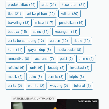
produktivitas
(26)
artis
(21)
kesehatan
(21)
tips
(21)
artikel pilihan
(20)
kuliner
(20)
travelling
(18)
misteri
(17)
pendidikan
(16)
budaya
(15)
sains
(15)
keuangan
(14)
cerita bersambung
(12)
cerpen
(12)
riddle
(12)
karir
(11)
gaya hidup
(8)
media sosial
(8)
romantika
(8)
asuransi
(7)
puisi
(7)
anime
(6)
refleksi
(6)
unik
(6)
beauty
(5)
investasi
(5)
musik
(5)
buku
(3)
cermis
(3)
kripto
(3)
cerita
(2)
wanita
(2)
wayang
(2)
tutorial
(1)
ARTIKEL MENARIK UNTUK ANDA!