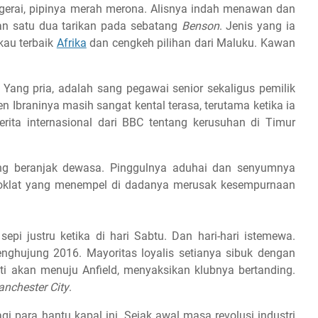
erai, pipinya merah merona. Alisnya indah menawan dan
kan satu dua tarikan pada sebatang
Benson
. Jenis yang ia
kau terbaik
Afrika
dan cengkeh pilihan dari Maluku. Kawan
Yang pria, adalah sang pegawai senior sekaligus pemilik
en Ibraninya masih sangat kental terasa, terutama ketika ia
ita internasional dari BBC tentang kerusuhan di Timur
ang beranjak dewasa. Pinggulnya aduhai dan senyumnya
oklat yang menempel di dadanya merusak kesempurnaan
epi justru ketika di hari Sabtu. Dan hari-hari istemewa.
enghujung 2016. Mayoritas loyalis setianya sibuk dengan
i akan menuju Anfield, menyaksikan klubnya bertanding.
nchester
City
.
i para hantu kapal ini. Sejak awal masa revolusi industri