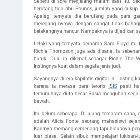
Seperti di sore menjelang malam saat itu. Seo
berutang tiga ribu Pounds, jumlah yang cukup
Apalagi ternyata dia berutang pada para ga
meregang nyawa dengan sangat tidak bahagia
belakangnya hancur. Nampaknya ia dijadikan s
Lelaki yang ternyata bernama Sam Floyd itu t
Richie Thompson juga ada disana. Ia sebenarn
buruk. Dulu ia dikenal sebagai Richie The 
Instingnya kuat dalam segala jenis judi.
Sayangnya di era kapilatis digital ini, insting
karena ia merasa para teroris
ISIS
pasti han
terbunuhnya duta besar Rusia mengubah segala
bawah.
Itu belum seberapa. Di ujung temaram sana, 
adalah Alicia Fonte, seorang mahasiswi seja
Karirnya memang cemerlang tapi hidupnya penu
luar biasa. Selain sibuk mempelajari lukisan