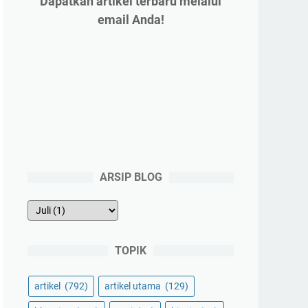
Dapatkan artikel terbaru melalui
email Anda!
ARSIP BLOG
TOPIK
artikel
(792)
artikel utama
(129)