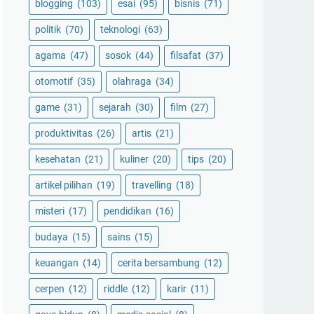
blogging
(103)
esai
(95)
bisnis
(71)
politik
(70)
teknologi
(63)
agama
(47)
sosok
(44)
filsafat
(37)
otomotif
(35)
olahraga
(34)
game
(31)
sejarah
(30)
film
(27)
produktivitas
(26)
artis
(21)
kesehatan
(21)
kuliner
(20)
tips
(20)
artikel pilihan
(19)
travelling
(18)
misteri
(17)
pendidikan
(16)
budaya
(15)
sains
(15)
keuangan
(14)
cerita bersambung
(12)
cerpen
(12)
riddle
(12)
karir
(11)