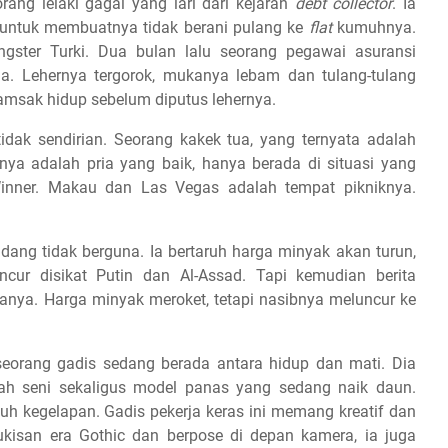
rang lelaki gagal yang lari dari kejaran
debt collector
. Ia
 untuk membuatnya tidak berani pulang ke
flat
kumuhnya.
ngster Turki. Dua bulan lalu seorang pegawai asuransi
. Lehernya tergorok, mukanya lebam dan tulang-tulang
amsak hidup sebelum diputus lehernya.
idak sendirian. Seorang kakek tua, yang ternyata adalah
ya adalah pria yang baik, hanya berada di situasi yang
Winner. Makau dan Las Vegas adalah tempat pikniknya.
 kadang tidak berguna. Ia bertaruh harga minyak akan turun,
cur disikat Putin dan Al-Assad. Tapi kemudian berita
nya. Harga minyak meroket, tetapi nasibnya meluncur ke
seorang gadis sedang berada antara hidup dan mati. Dia
rah seni sekaligus model panas yang sedang naik daun.
h kegelapan. Gadis pekerja keras ini memang kreatif dan
-lukisan era Gothic dan berpose di depan kamera, ia juga