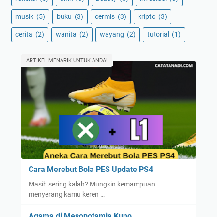
musik
(5)
buku
(3)
cermis
(3)
kripto
(3)
cerita
(2)
wanita
(2)
wayang
(2)
tutorial
(1)
ARTIKEL MENARIK UNTUK ANDA!
Cara Merebut Bola PES Update PS4
Masih sering kalah? Mungkin kemampuan
menyerang kamu keren …
Agama di Mesopotamia Kuno