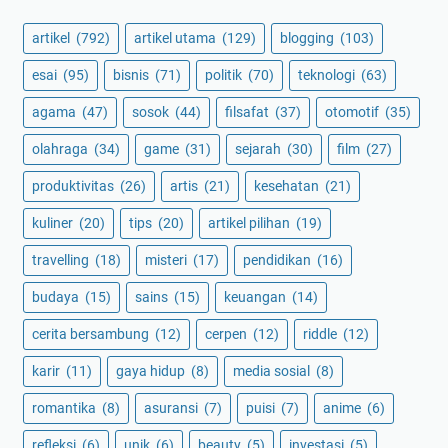
artikel
(792)
artikel utama
(129)
blogging
(103)
esai
(95)
bisnis
(71)
politik
(70)
teknologi
(63)
agama
(47)
sosok
(44)
filsafat
(37)
otomotif
(35)
olahraga
(34)
game
(31)
sejarah
(30)
film
(27)
produktivitas
(26)
artis
(21)
kesehatan
(21)
kuliner
(20)
tips
(20)
artikel pilihan
(19)
travelling
(18)
misteri
(17)
pendidikan
(16)
budaya
(15)
sains
(15)
keuangan
(14)
cerita bersambung
(12)
cerpen
(12)
riddle
(12)
karir
(11)
gaya hidup
(8)
media sosial
(8)
romantika
(8)
asuransi
(7)
puisi
(7)
anime
(6)
refleksi
(6)
unik
(6)
beauty
(5)
investasi
(5)