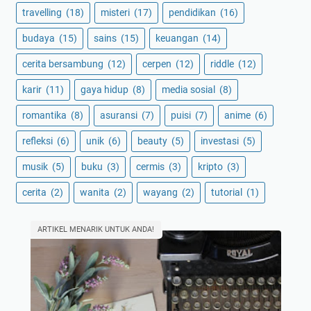
travelling
(18)
misteri
(17)
pendidikan
(16)
budaya
(15)
sains
(15)
keuangan
(14)
cerita bersambung
(12)
cerpen
(12)
riddle
(12)
karir
(11)
gaya hidup
(8)
media sosial
(8)
romantika
(8)
asuransi
(7)
puisi
(7)
anime
(6)
refleksi
(6)
unik
(6)
beauty
(5)
investasi
(5)
musik
(5)
buku
(3)
cermis
(3)
kripto
(3)
cerita
(2)
wanita
(2)
wayang
(2)
tutorial
(1)
ARTIKEL MENARIK UNTUK ANDA!