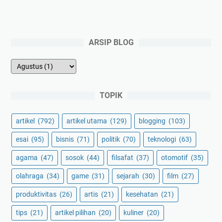
ARSIP BLOG
TOPIK
artikel
(792)
artikel utama
(129)
blogging
(103)
esai
(95)
bisnis
(71)
politik
(70)
teknologi
(63)
agama
(47)
sosok
(44)
filsafat
(37)
otomotif
(35)
olahraga
(34)
game
(31)
sejarah
(30)
film
(27)
produktivitas
(26)
artis
(21)
kesehatan
(21)
tips
(21)
artikel pilihan
(20)
kuliner
(20)