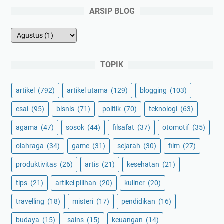
ARSIP BLOG
TOPIK
artikel
(792)
artikel utama
(129)
blogging
(103)
esai
(95)
bisnis
(71)
politik
(70)
teknologi
(63)
agama
(47)
sosok
(44)
filsafat
(37)
otomotif
(35)
olahraga
(34)
game
(31)
sejarah
(30)
film
(27)
produktivitas
(26)
artis
(21)
kesehatan
(21)
tips
(21)
artikel pilihan
(20)
kuliner
(20)
travelling
(18)
misteri
(17)
pendidikan
(16)
budaya
(15)
sains
(15)
keuangan
(14)