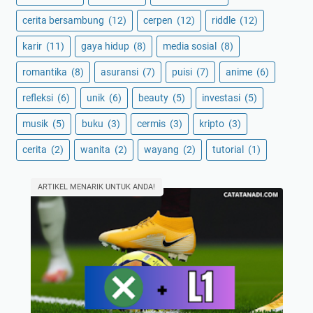
cerita bersambung
(12)
cerpen
(12)
riddle
(12)
karir
(11)
gaya hidup
(8)
media sosial
(8)
romantika
(8)
asuransi
(7)
puisi
(7)
anime
(6)
refleksi
(6)
unik
(6)
beauty
(5)
investasi
(5)
musik
(5)
buku
(3)
cermis
(3)
kripto
(3)
cerita
(2)
wanita
(2)
wayang
(2)
tutorial
(1)
ARTIKEL MENARIK UNTUK ANDA!