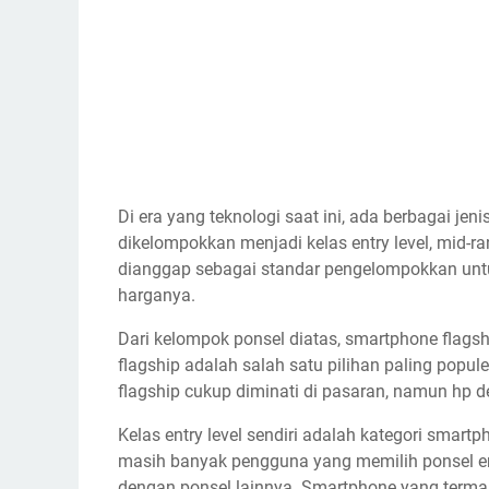
Di era yang teknologi saat ini, ada berbagai jen
dikelompokkan menjadi kelas entry level, mid-ran
dianggap sebagai standar pengelompokkan untu
harganya.
Dari kelompok ponsel diatas, smartphone flags
flagship adalah salah satu pilihan paling popu
flagship cukup diminati di pasaran, namun hp d
Kelas entry level sendiri adalah kategori smart
masih banyak pengguna yang memilih ponsel ent
dengan ponsel lainnya. Smartphone yang termas