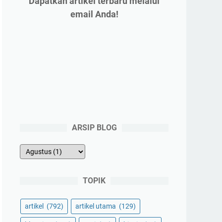
Dapatkan artikel terbaru melalui
email Anda!
ARSIP BLOG
TOPIK
artikel
(792)
artikel utama
(129)