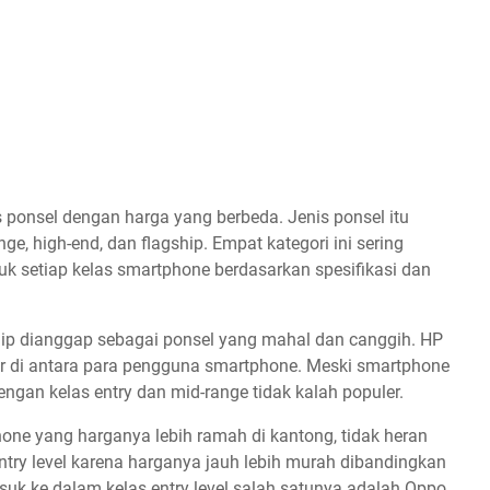
is ponsel dengan harga yang berbeda. Jenis ponsel itu
ge, high-end, dan flagship. Empat kategori ini sering
k setiap kelas smartphone berdasarkan spesifikasi dan
hip dianggap sebagai ponsel yang mahal dan canggih. HP
ler di antara para pengguna smartphone. Meski smartphone
engan kelas entry dan mid-range tidak kalah populer.
phone yang harganya lebih ramah di kantong, tidak heran
ry level karena harganya jauh lebih murah dibandingkan
uk ke dalam kelas entry level salah satunya adalah Oppo