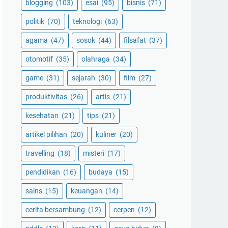
blogging
(103)
esai
(95)
bisnis
(71)
politik
(70)
teknologi
(63)
agama
(47)
sosok
(44)
filsafat
(37)
otomotif
(35)
olahraga
(34)
game
(31)
sejarah
(30)
film
(27)
produktivitas
(26)
artis
(21)
kesehatan
(21)
tips
(21)
artikel pilihan
(20)
kuliner
(20)
travelling
(18)
misteri
(17)
pendidikan
(16)
budaya
(15)
sains
(15)
keuangan
(14)
cerita bersambung
(12)
cerpen
(12)