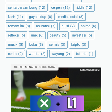
cerita bersambung
(12)
cerpen
(12)
riddle
(12)
karir
(11)
gaya hidup
(8)
media sosial
(8)
romantika
(8)
asuransi
(7)
puisi
(7)
anime
(6)
refleksi
(6)
unik
(6)
beauty
(5)
investasi
(5)
musik
(5)
buku
(3)
cermis
(3)
kripto
(3)
cerita
(2)
wanita
(2)
wayang
(2)
tutorial
(1)
ARTIKEL MENARIK UNTUK ANDA!