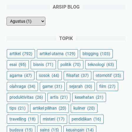
ARSIP BLOG
TOPIK
artikel
(792)
artikel utama
(129)
blogging
(103)
esai
(95)
bisnis
(71)
politik
(70)
teknologi
(63)
agama
(47)
sosok
(44)
filsafat
(37)
otomotif
(35)
olahraga
(34)
game
(31)
sejarah
(30)
film
(27)
produktivitas
(26)
artis
(21)
kesehatan
(21)
tips
(21)
artikel pilihan
(20)
kuliner
(20)
travelling
(18)
misteri
(17)
pendidikan
(16)
budaya
(15)
sains
(15)
keuangan
(14)