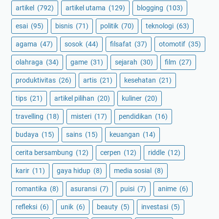
artikel
(792)
artikel utama
(129)
blogging
(103)
esai
(95)
bisnis
(71)
politik
(70)
teknologi
(63)
agama
(47)
sosok
(44)
filsafat
(37)
otomotif
(35)
olahraga
(34)
game
(31)
sejarah
(30)
film
(27)
produktivitas
(26)
artis
(21)
kesehatan
(21)
tips
(21)
artikel pilihan
(20)
kuliner
(20)
travelling
(18)
misteri
(17)
pendidikan
(16)
budaya
(15)
sains
(15)
keuangan
(14)
cerita bersambung
(12)
cerpen
(12)
riddle
(12)
karir
(11)
gaya hidup
(8)
media sosial
(8)
romantika
(8)
asuransi
(7)
puisi
(7)
anime
(6)
refleksi
(6)
unik
(6)
beauty
(5)
investasi
(5)