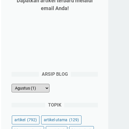
Dapatkan artikel terbaru melalui
email Anda!
ARSIP BLOG
TOPIK
artikel
(792)
artikel utama
(129)