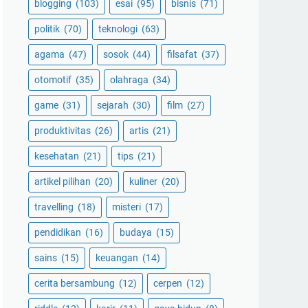
blogging
(103)
esai
(95)
bisnis
(71)
politik
(70)
teknologi
(63)
agama
(47)
sosok
(44)
filsafat
(37)
otomotif
(35)
olahraga
(34)
game
(31)
sejarah
(30)
film
(27)
produktivitas
(26)
artis
(21)
kesehatan
(21)
tips
(21)
artikel pilihan
(20)
kuliner
(20)
travelling
(18)
misteri
(17)
pendidikan
(16)
budaya
(15)
sains
(15)
keuangan
(14)
cerita bersambung
(12)
cerpen
(12)