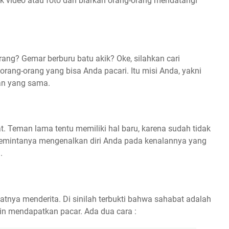
k video atau foto dan biarkan orang-orang mendatangi
ng? Gemar berburu batu akik? Oke, silahkan cari
orang-orang yang bisa Anda pacari. Itu misi Anda, yakni
ran yang sama.
. Teman lama tentu memiliki hal baru, karena sudah tidak
memintanya mengenalkan diri Anda pada kenalannya yang
i.
tnya menderita. Di sinilah terbukti bahwa sahabat adalah
gin mendapatkan pacar. Ada dua cara :