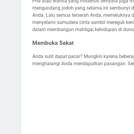
Pria atau wanita yang misterius ternyata juga me
mengundang jodoh yang selama ini sembunyi da
Anda. Lalu semua terserah Anda, memeluknya den
menyelami samudera cinta sambil mereguk ken
dalam membangun mahligai kehidupan di dunia 
Membuka Sekat
Anda sulit dapat pacar? Mungkin karena bebera
menghalangi Anda mendapatkan pasangan. Selam