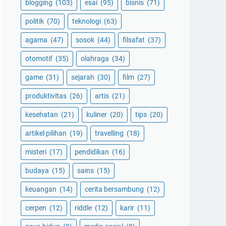
blogging
(103)
esai
(95)
bisnis
(71)
politik
(70)
teknologi
(63)
agama
(47)
sosok
(44)
filsafat
(37)
otomotif
(35)
olahraga
(34)
game
(31)
sejarah
(30)
film
(27)
produktivitas
(26)
artis
(21)
kesehatan
(21)
kuliner
(20)
tips
(20)
artikel pilihan
(19)
travelling
(18)
misteri
(17)
pendidikan
(16)
budaya
(15)
sains
(15)
keuangan
(14)
cerita bersambung
(12)
cerpen
(12)
riddle
(12)
karir
(11)