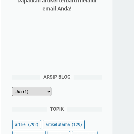
Dapatkan artikel terbaru melalui
email Anda!
ARSIP BLOG
TOPIK
artikel
(792)
artikel utama
(129)