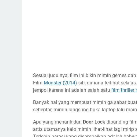
Sesuai judulnya, film ini bikin mimin gemes d
Film
Monster (2014)
sih, dimana terlihat sekila
jempol karena ini adalah salah satu
film thrille
Banyak hal yang membuat mimin ga sabar buat 
sebentar, mimin langsung buka laptop lalu
mai
Apa yang menarik dari
Door Lock
dibanding fil
artis utamanya kalo mimin lihat-lihat lagi miri
Terlebih narasi yang disampaikan adalah bahwa