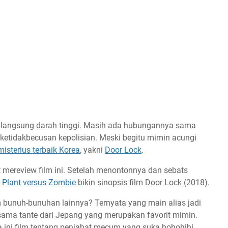
an langsung darah tinggi. Masih ada hubungannya sama
s ketidakbecusan kepolisian. Meski begitu mimin acungi
r misterius terbaik Korea
, yakni
Door Lock
.
mereview film ini. Setelah menontonnya dan sebats
n
Plant versus Zombie
bikin sinopsis film Door Lock (2018).
m bunuh-bunuhan lainnya? Ternyata yang main alias jadi
p sama tante dari Jepang yang merupakan favorit mimin.
 ini film tentang penjahat mecum yang suka hohohihi