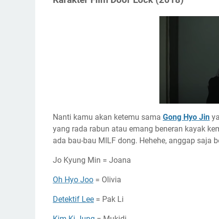
Karakter Film Door Lock (2018)
Nanti kamu akan ketemu sama
Gong Hyo Jin
ya
yang rada rabun atau emang beneran kayak kem
ada bau-bau MILF dong. Hehehe, anggap saja begi
Jo Kyung Min = Joana
Oh Hyo Joo
= Olivia
Detektif Lee
= Pak Li
Kim Ki Jung
= Mukidi