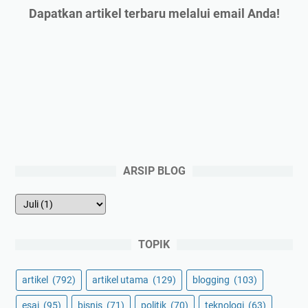
Dapatkan artikel terbaru melalui email Anda!
ARSIP BLOG
TOPIK
artikel
(792)
artikel utama
(129)
blogging
(103)
esai
(95)
bisnis
(71)
politik
(70)
teknologi
(63)