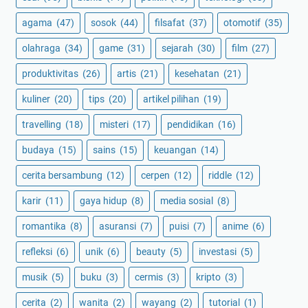
agama
(47)
sosok
(44)
filsafat
(37)
otomotif
(35)
olahraga
(34)
game
(31)
sejarah
(30)
film
(27)
produktivitas
(26)
artis
(21)
kesehatan
(21)
kuliner
(20)
tips
(20)
artikel pilihan
(19)
travelling
(18)
misteri
(17)
pendidikan
(16)
budaya
(15)
sains
(15)
keuangan
(14)
cerita bersambung
(12)
cerpen
(12)
riddle
(12)
karir
(11)
gaya hidup
(8)
media sosial
(8)
romantika
(8)
asuransi
(7)
puisi
(7)
anime
(6)
refleksi
(6)
unik
(6)
beauty
(5)
investasi
(5)
musik
(5)
buku
(3)
cermis
(3)
kripto
(3)
cerita
(2)
wanita
(2)
wayang
(2)
tutorial
(1)