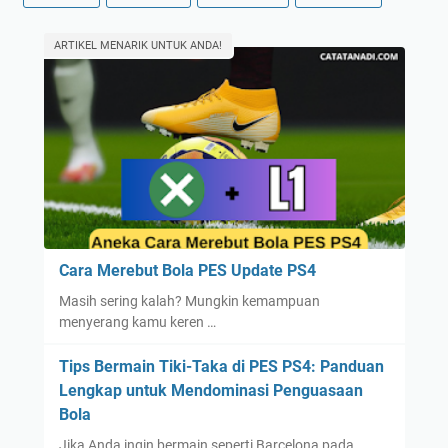
ARTIKEL MENARIK UNTUK ANDA!
Cara Merebut Bola PES Update PS4
Masih sering kalah? Mungkin kemampuan
menyerang kamu keren …
Tips Bermain Tiki-Taka di PES PS4: Panduan
Lengkap untuk Mendominasi Penguasaan
Bola
Jika Anda ingin bermain seperti Barcelona pada