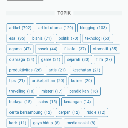
TOPIK
artikel
(792)
artikel utama
(129)
blogging
(103)
esai
(95)
bisnis
(71)
politik
(70)
teknologi
(63)
agama
(47)
sosok
(44)
filsafat
(37)
otomotif
(35)
olahraga
(34)
game
(31)
sejarah
(30)
film
(27)
produktivitas
(26)
artis
(21)
kesehatan
(21)
tips
(21)
artikel pilihan
(20)
kuliner
(20)
travelling
(18)
misteri
(17)
pendidikan
(16)
budaya
(15)
sains
(15)
keuangan
(14)
cerita bersambung
(12)
cerpen
(12)
riddle
(12)
karir
(11)
gaya hidup
(8)
media sosial
(8)