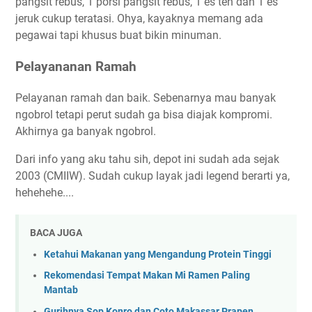
pangsit rebus, 1 porsi pangsit rebus, 1 es teh dan 1 es
jeruk cukup teratasi. Ohya, kayaknya memang ada
pegawai tapi khusus buat bikin minuman.
Pelayananan Ramah
Pelayanan ramah dan baik. Sebenarnya mau banyak
ngobrol tetapi perut sudah ga bisa diajak kompromi.
Akhirnya ga banyak ngobrol.
Dari info yang aku tahu sih, depot ini sudah ada sejak
2003 (CMIIW). Sudah cukup layak jadi legend berarti ya,
hehehehe....
BACA JUGA
Ketahui Makanan yang Mengandung Protein Tinggi
Rekomendasi Tempat Makan Mi Ramen Paling
Mantab
Gurihnya Sop Konro dan Coto Makassar Prapen