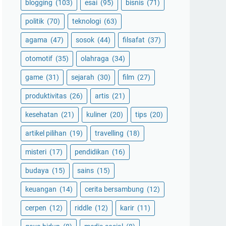
blogging
(103)
esai
(95)
bisnis
(71)
politik
(70)
teknologi
(63)
agama
(47)
sosok
(44)
filsafat
(37)
otomotif
(35)
olahraga
(34)
game
(31)
sejarah
(30)
film
(27)
produktivitas
(26)
artis
(21)
kesehatan
(21)
kuliner
(20)
tips
(20)
artikel pilihan
(19)
travelling
(18)
misteri
(17)
pendidikan
(16)
budaya
(15)
sains
(15)
keuangan
(14)
cerita bersambung
(12)
cerpen
(12)
riddle
(12)
karir
(11)