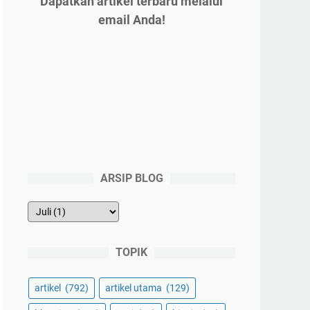
Dapatkan artikel terbaru melalui
email Anda!
ARSIP BLOG
TOPIK
artikel
(792)
artikel utama
(129)