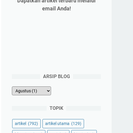
Dapatkan artikel terbaru melalui
email Anda!
ARSIP BLOG
TOPIK
artikel
(792)
artikel utama
(129)