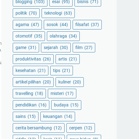
blogging
(103)
esai
(95)
bisnis
(71)
politik
(70)
teknologi
(63)
agama
(47)
sosok
(44)
filsafat
(37)
otomotif
(35)
olahraga
(34)
nyadari keberadaan diri. Retret di India memungkinkan Anda untuk me
game
(31)
sejarah
(30)
film
(27)
 Wisata sadar membantu mengisi kekosongan itu dengan praktik ya
produktivitas
(26)
artis
(21)
, dan energi positif meningkat. Ini sangat bermanfaat bagi siapa sa
kesehatan
(21)
tips
(21)
artikel pilihan
(20)
kuliner
(20)
travelling
(18)
misteri
(17)
pendidikan
(16)
budaya
(15)
sains
(15)
keuangan
(14)
cerita bersambung
(12)
cerpen
(12)