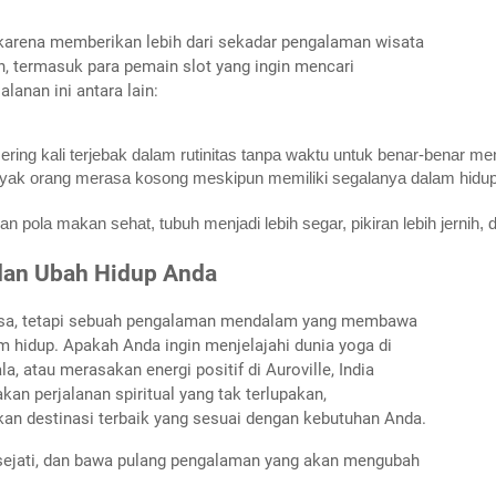
 karena memberikan lebih dari sekadar pengalaman wisata
, termasuk para pemain slot yang ingin mencari
lanan ini antara lain:
ring kali terjebak dalam rutinitas tanpa waktu untuk benar-benar me
yak orang merasa kosong meskipun memiliki segalanya dalam hidup.
n pola makan sehat, tubuh menjadi lebih segar, pikiran lebih jernih
 dan Ubah Hidup Anda
biasa, tetapi sebuah pengalaman mendalam yang membawa
m hidup. Apakah Anda ingin menjelajahi dunia yoga di
 atau merasakan energi positif di Auroville, India
n perjalanan spiritual yang tak terlupakan,
 destinasi terbaik yang sesuai dengan kebutuhan Anda.
sejati, dan bawa pulang pengalaman yang akan mengubah