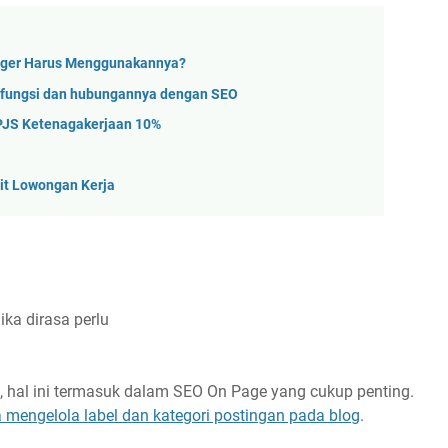
ogger Harus Menggunakannya?
 fungsi dan hubungannya dengan SEO
PJS Ketenagakerjaan 10%
it Lowongan Kerja
ka dirasa perlu
at, hal ini termasuk dalam SEO On Page yang cukup penting.
a mengelola label dan kategori postingan pada blog
.