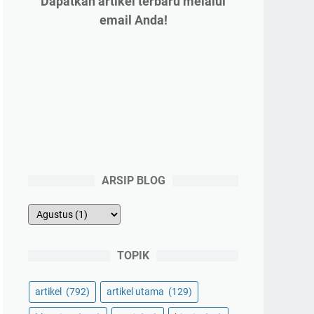
Dapatkan artikel terbaru melalui
email Anda!
ARSIP BLOG
TOPIK
artikel
(792)
artikel utama
(129)