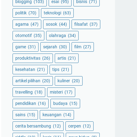
blogging
(103)
esai
(95)
bisnis
(71)
politik
(70)
teknologi
(63)
agama
(47)
sosok
(44)
filsafat
(37)
otomotif
(35)
olahraga
(34)
game
(31)
sejarah
(30)
film
(27)
produktivitas
(26)
artis
(21)
kesehatan
(21)
tips
(21)
artikel pilihan
(20)
kuliner
(20)
travelling
(18)
misteri
(17)
pendidikan
(16)
budaya
(15)
sains
(15)
keuangan
(14)
cerita bersambung
(12)
cerpen
(12)