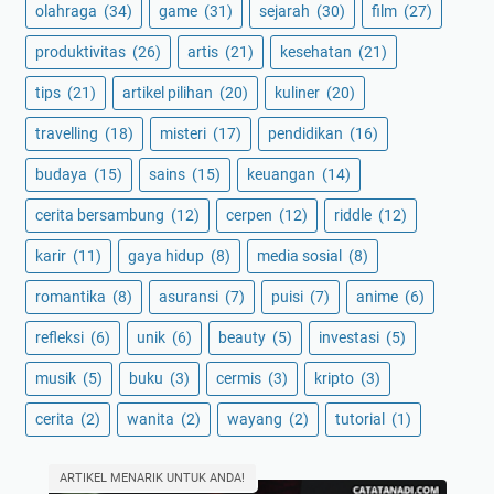
olahraga
(34)
game
(31)
sejarah
(30)
film
(27)
produktivitas
(26)
artis
(21)
kesehatan
(21)
tips
(21)
artikel pilihan
(20)
kuliner
(20)
travelling
(18)
misteri
(17)
pendidikan
(16)
budaya
(15)
sains
(15)
keuangan
(14)
cerita bersambung
(12)
cerpen
(12)
riddle
(12)
karir
(11)
gaya hidup
(8)
media sosial
(8)
romantika
(8)
asuransi
(7)
puisi
(7)
anime
(6)
refleksi
(6)
unik
(6)
beauty
(5)
investasi
(5)
musik
(5)
buku
(3)
cermis
(3)
kripto
(3)
cerita
(2)
wanita
(2)
wayang
(2)
tutorial
(1)
ARTIKEL MENARIK UNTUK ANDA!