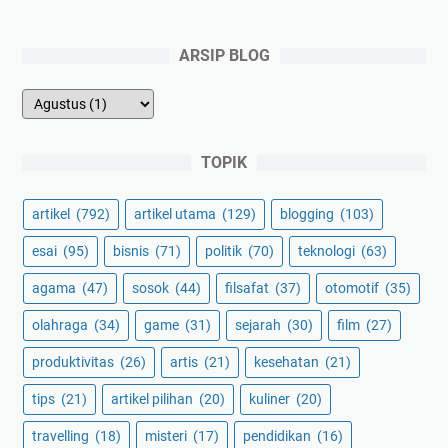
ARSIP BLOG
TOPIK
artikel
(792)
artikel utama
(129)
blogging
(103)
esai
(95)
bisnis
(71)
politik
(70)
teknologi
(63)
agama
(47)
sosok
(44)
filsafat
(37)
otomotif
(35)
olahraga
(34)
game
(31)
sejarah
(30)
film
(27)
produktivitas
(26)
artis
(21)
kesehatan
(21)
tips
(21)
artikel pilihan
(20)
kuliner
(20)
travelling
(18)
misteri
(17)
pendidikan
(16)