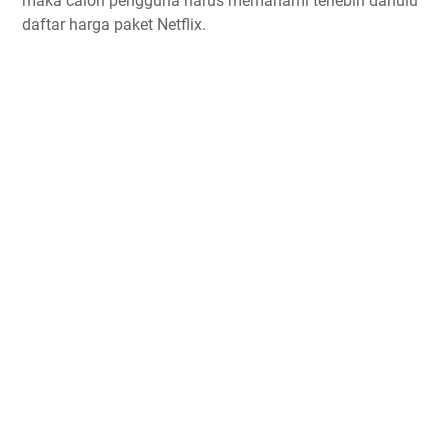
maka calon pengguna harus memahami terlebih dahulu
daftar harga paket Netflix.