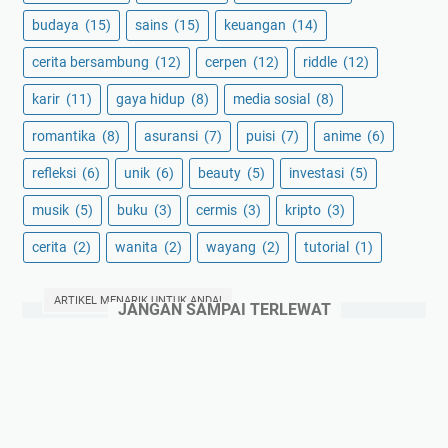
budaya
(15)
sains
(15)
keuangan
(14)
cerita bersambung
(12)
cerpen
(12)
riddle
(12)
karir
(11)
gaya hidup
(8)
media sosial
(8)
romantika
(8)
asuransi
(7)
puisi
(7)
anime
(6)
refleksi
(6)
unik
(6)
beauty
(5)
investasi
(5)
musik
(5)
buku
(3)
cermis
(3)
kripto
(3)
cerita
(2)
wanita
(2)
wayang
(2)
tutorial
(1)
ARTIKEL MENARIK UNTUK ANDA!
JANGAN SAMPAI TERLEWAT