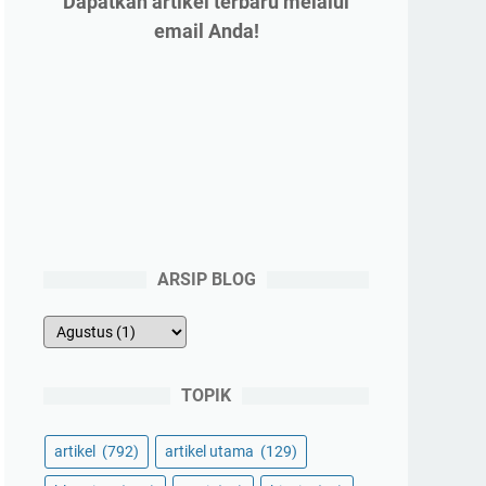
Dapatkan artikel terbaru melalui
email Anda!
ARSIP BLOG
TOPIK
artikel
(792)
artikel utama
(129)