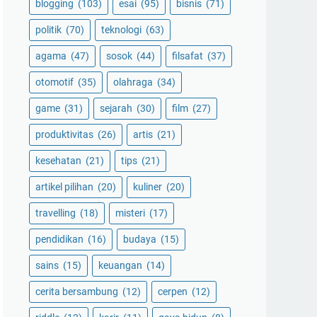
blogging
(103)
esai
(95)
bisnis
(71)
politik
(70)
teknologi
(63)
agama
(47)
sosok
(44)
filsafat
(37)
otomotif
(35)
olahraga
(34)
game
(31)
sejarah
(30)
film
(27)
produktivitas
(26)
artis
(21)
kesehatan
(21)
tips
(21)
artikel pilihan
(20)
kuliner
(20)
travelling
(18)
misteri
(17)
pendidikan
(16)
budaya
(15)
sains
(15)
keuangan
(14)
cerita bersambung
(12)
cerpen
(12)