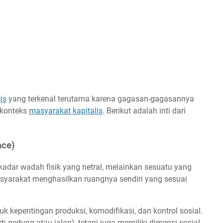
is
yang terkenal terutama karena gagasan-gagasannya
 konteks
masyarakat kapitalis
. Berikut adalah inti dari
ace)
dar wadah fisik yang netral, melainkan sesuatu yang
asyarakat menghasilkan ruangnya sendiri yang sesuai
k kepentingan produksi, komodifikasi, dan kontrol sosial.
i gedung atau jalan), tetapi juga memiliki dimensi sosial,