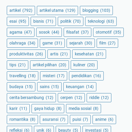
artikel
(792)
artikel utama
(129)
blogging
(103)
esai
(95)
bisnis
(71)
politik
(70)
teknologi
(63)
agama
(47)
sosok
(44)
filsafat
(37)
otomotif
(35)
olahraga
(34)
game
(31)
sejarah
(30)
film
(27)
produktivitas
(26)
artis
(21)
kesehatan
(21)
tips
(21)
artikel pilihan
(20)
kuliner
(20)
travelling
(18)
misteri
(17)
pendidikan
(16)
budaya
(15)
sains
(15)
keuangan
(14)
cerita bersambung
(12)
cerpen
(12)
riddle
(12)
karir
(11)
gaya hidup
(8)
media sosial
(8)
romantika
(8)
asuransi
(7)
puisi
(7)
anime
(6)
refleksi
(6)
unik
(6)
beauty
(5)
investasi
(5)