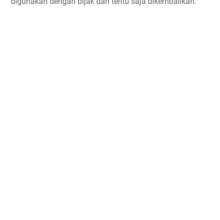
digunakan dengan bijak dan tentu saja dikembalikan.