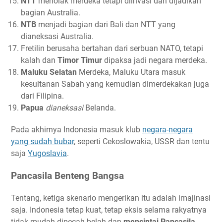
NTT
menolak merdeka tetapi diinvasi dan dijadikan
bagian Australia.
NTB
menjadi bagian dari Bali dan NTT yang
dianeksasi Australia.
Fretilin berusaha bertahan dari serbuan NATO, tetapi
kalah dan
Timor Timur
dipaksa jadi negara merdeka.
Maluku Selatan
Merdeka, Maluku Utara masuk
kesultanan Sabah yang kemudian dimerdekakan juga
dari Filipina.
Papua
dianeksasi
Belanda.
Pada akhirnya Indonesia masuk klub
negara-negara
yang sudah bubar
, seperti Cekoslowakia, USSR dan tentu
saja
Yugoslavia
.
Pancasila Benteng Bangsa
Tentang, ketiga skenario mengerikan itu adalah imajinasi
saja. Indonesia tetap kuat, tetap eksis selama rakyatnya
tidak mudah dipecah belah dan
mencintai Pancasila
.