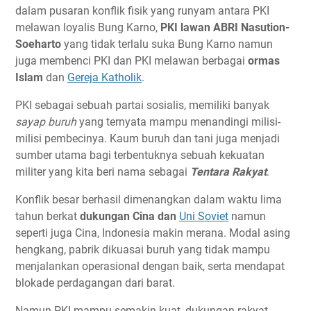
dalam pusaran konflik fisik yang runyam antara PKI
melawan loyalis Bung Karno,
PKI lawan ABRI Nasution-
Soeharto
yang tidak terlalu suka Bung Karno namun
juga membenci PKI dan PKI melawan berbagai
ormas
Islam
dan
Gereja Katholik
.
PKI sebagai sebuah partai sosialis, memiliki banyak
sayap buruh
yang ternyata mampu menandingi milisi-
milisi pembecinya. Kaum buruh dan tani juga menjadi
sumber utama bagi terbentuknya sebuah kekuatan
militer yang kita beri nama sebagai
Tentara Rakyat
.
Konflik besar berhasil dimenangkan dalam waktu lima
tahun berkat
dukungan Cina dan
Uni Soviet
namun
seperti juga Cina, Indonesia makin merana. Modal asing
hengkang, pabrik dikuasai buruh yang tidak mampu
menjalankan operasional dengan baik, serta mendapat
blokade perdagangan dari barat.
Namun PKI mampu semakin kuat, dukungan rakyat