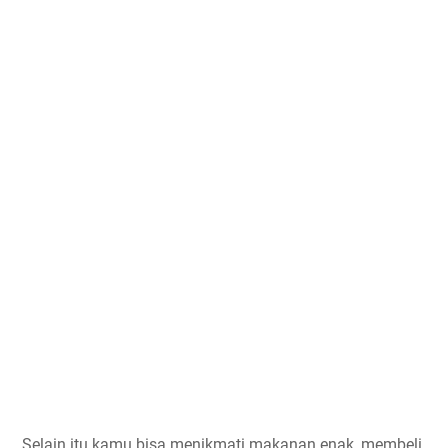
Selain itu kamu bisa menikmati makanan enak, membeli